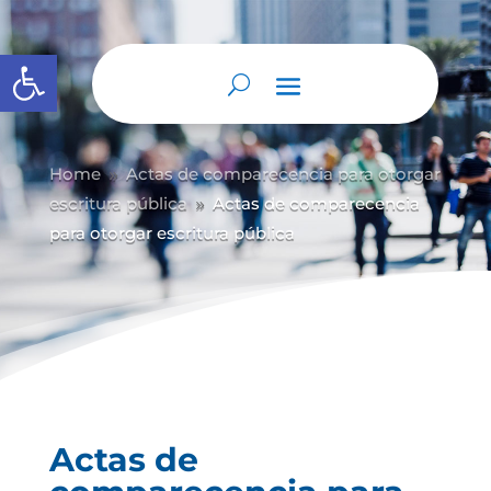
Abrir barra de herramientas
Home
Actas de comparecencia para otorgar
9
escritura pública
Actas de comparecencia
9
para otorgar escritura pública
Actas de