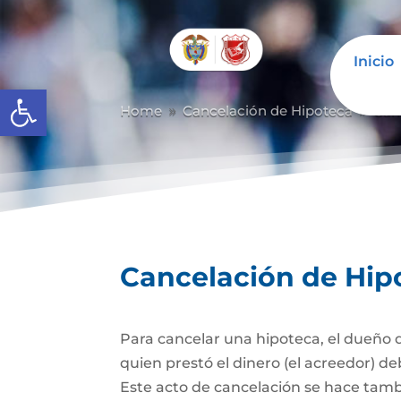
Inicio
Abrir barra de herramientas
Home
Cancelación de Hipoteca
Can
9
9
Cancelación de Hip
Para cancelar una hipoteca, el dueño d
quien prestó el dinero (el acreedor) de
Este acto de cancelación se hace tambi