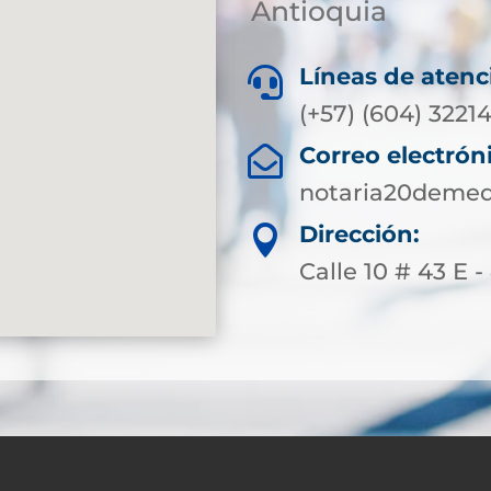
Antioquia
Líneas de atenc

(+57) (604) 3221
Correo electrón

notaria20demed
Dirección:

Calle 10 # 43 E -