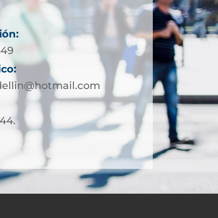
ión:
449
ico:
ellin@hotmail.com
 44.