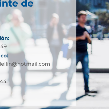
inte de
ión:
449
ico:
ellin@hotmail.com
 44.