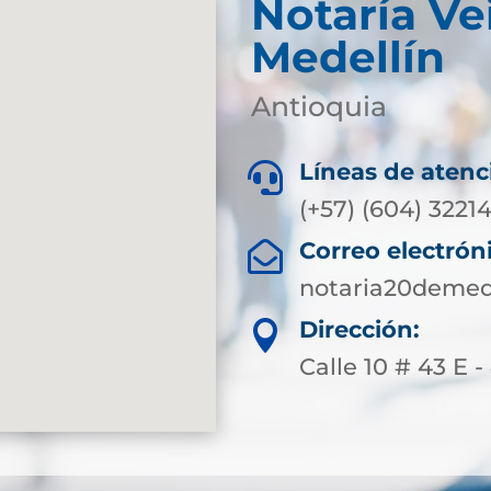
Notaría Ve
Medellín
Antioquia
Líneas de atenc

(+57) (604) 3221
Correo electrón

notaria20demed
Dirección:

Calle 10 # 43 E -