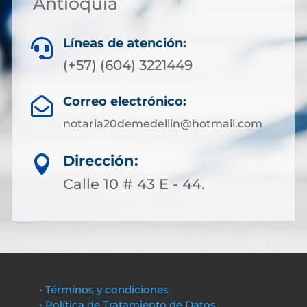
Antioquia
Líneas de atención:

(+57) (604) 3221449
Correo electrónico:

notaria20demedellin@hotmail.com
Dirección:

Calle 10 # 43 E - 44.
• Términos y condiciones
• Política de Tratamiento de Datos