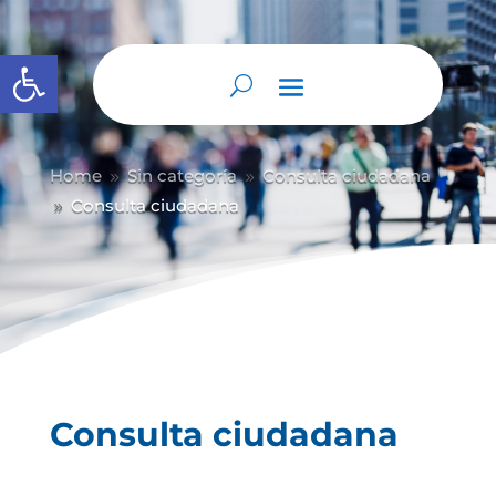
Abrir barra de herramientas
Home
Sin categoría
Consulta ciudadana
9
9
Consulta ciudadana
9
Consulta ciudadana