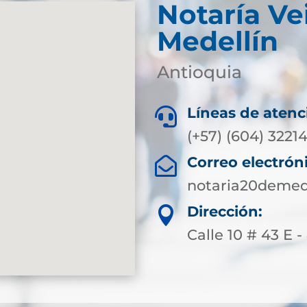
Notaría Ve
Medellín
Antioquia
Líneas de atenc

(+57) (604) 3221
Correo electrón

notaria20demed
Dirección:

Calle 10 # 43 E -