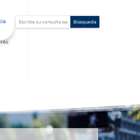
cia
s,
erés