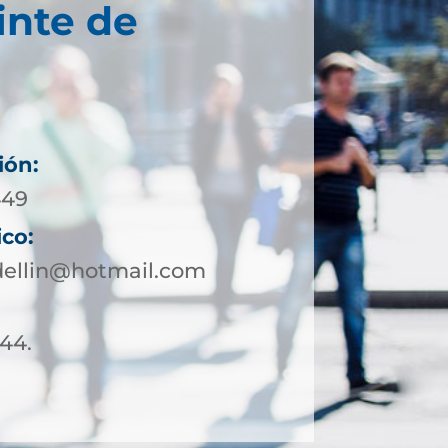
inte de
ión:
449
ico:
ellin@hotmail.com
 44.