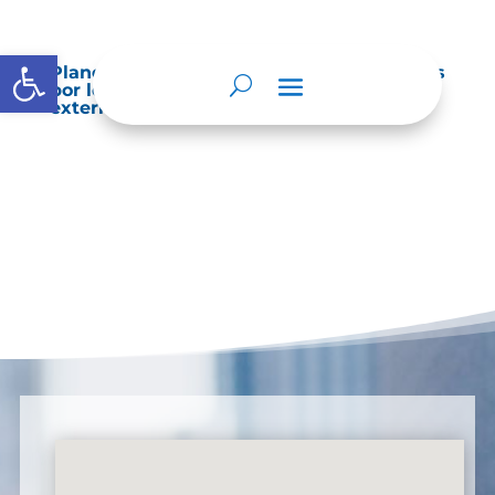
Abrir barra de herramientas
Planes de Mejoramiento vigentes exigidos
por los entes de control o auditoría
externos o internos.